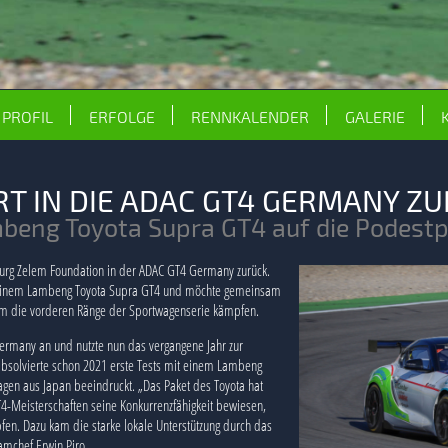
PROFIL
ERFOLGE
RENNKALENDER
GALERIE
RT IN DIE ADAC GT4 GERMANY 
mbeng Toyota Supra GT4 auf die Podestp
Burg Zelem Foundation in der ADAC GT4 Germany zurück.
t einem Lambeng Toyota Supra GT4 und möchte gemeinsam
 um die vorderen Ränge der Sportwagenserie kämpfen.
Germany an und nutzte nun das vergangene Jahr zur
absolvierte schon 2021 erste Tests mit einem Lambeng
gen aus Japan beeindruckt. „Das Paket des Toyota hat
T4-Meisterschaften seine Konkurrenzfähigkeit bewiesen,
en. Dazu kam die starke lokale Unterstützung durch das
amchef Erwin Piro.