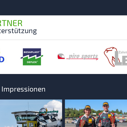
RTNER
nterstützung
d Impressionen