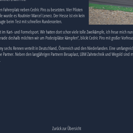
 Fahrerplatz neben Cedric Piro zu besetzten. Vier Piloten
 wurde es Routinier Marcel Lenerz. Der Hesse ist ein kein
te beim Test mit schnellen Rundenzeiten.
t im Kart- und Formelsport. Wir hatten dort schon viele tolle Zweikämpfe, ich freue mich n
 gerade deshalb möchten wir um Podestplätze kämpfen“, blickt Cedric Piro mit großer Vorfreu
 sechs Rennen verteilt in Deutschland, Österreich und den Niederlanden. Eine umfangreiche
ine Partner. Neben den langjährigen Partnern Besaplast, LBM Zahntechnik und Wegold sind 
.
Zurück zur Übersicht