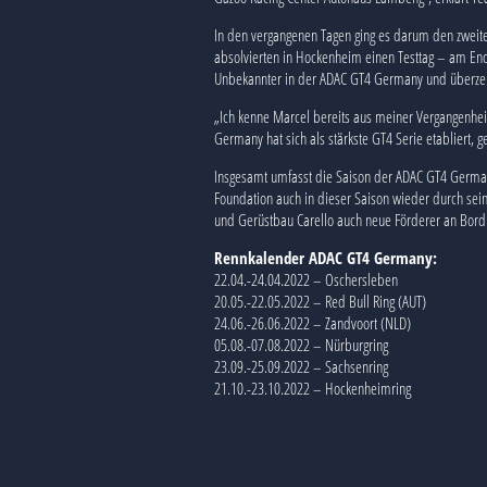
In den vergangenen Tagen ging es darum den zweiten
absolvierten in Hockenheim einen Testtag – am Ende
Unbekannter in der ADAC GT4 Germany und überzeug
„Ich kenne Marcel bereits aus meiner Vergangenhei
Germany hat sich als stärkste GT4 Serie etabliert,
Insgesamt umfasst die Saison der ADAC GT4 Germany
Foundation auch in dieser Saison wieder durch se
und Gerüstbau Carello auch neue Förderer an Bord
Rennkalender ADAC GT4 Germany:
22.04.-24.04.2022 – Oschersleben
20.05.-22.05.2022 – Red Bull Ring (AUT)
24.06.-26.06.2022 – Zandvoort (NLD)
05.08.-07.08.2022 – Nürburgring
23.09.-25.09.2022 – Sachsenring
21.10.-23.10.2022 – Hockenheimring