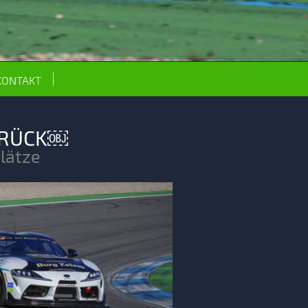
KONTAKT
ZURÜCK￼
lätze