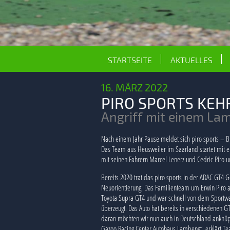
STARTSEITE
AKTUELLES
16. MÄRZ 2022
PIRO SPORTS KEH
Angriff mit einem La
Nach einem Jahr Pause meldet sich piro sports – 
Das Team aus Heusweiler im Saarland startet mi
mit seinen Fahrern Marcel Lenerz und Cedric Piro
Bereits 2020 trat das piro sports in der ADAC GT4 
Neuorientierung. Das Familienteam um Erwin Piro 
Toyota Supra GT4 und war schnell von dem Sportwa
überzeugt. Das Auto hat bereits in verschiedenen G
daran möchten wir nun auch in Deutschland anknüpf
Gazoo Racing Center Autohaus Lambeng“, erklärt Te